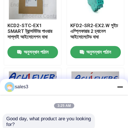
কারখানা পরিদর্শন
KCD2-STC-EX1
KFD2-SR2-EX2.W সুইচ
SMART ট্রান্সমিটার পাওয়ার
এম্প্লিফায়ার 2 চ্যানেল
আমাদের সাথে যোগাযোগ
সাপ্লাই আইসোলেশন বাধা
আইসোলেটেড বাধা
অনুসন্ধান পাঠান
অনুসন্ধান পাঠান
খবর
একটি উদ্ধৃতি অনুরোধ করুন
sales3
News
3:25 AM
ALLEN BRADLEY পিএলসি পণ্য
Good day, what product are you looking 
for?
PEPPERL FUCHS বিচ্ছিন্ন বাধা
REF-H85-2 স্কয়ার
NCN8-18GM40-N0-