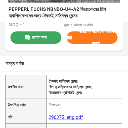
PEPPERL FUCHS NBNBO-U4-A2 ভিয়েতনামের শিল্প
অ্যাপ্লিকেশনের জন্য টেকসই সান্নিধ্য সেন্সর
MOQ：1
মূল্য：আলোচনাযোগ্য
আমাদের সাথে যোগাযোগ
ভালো দাম
করুন
পণ্যের বর্ণনা
টেকসই সান্নিধ্য সেন্সর
,
লক্ষণীয় করা:
শিল্প অ্যাপ্লিকেশন সান্নিধ্য সেন্সর
,
ভিয়েতনাম প্রক্সিমিটি সেন্সর
উৎপত্তি স্থল
ভিয়েতনাম
296375_eng.pdf
নথি