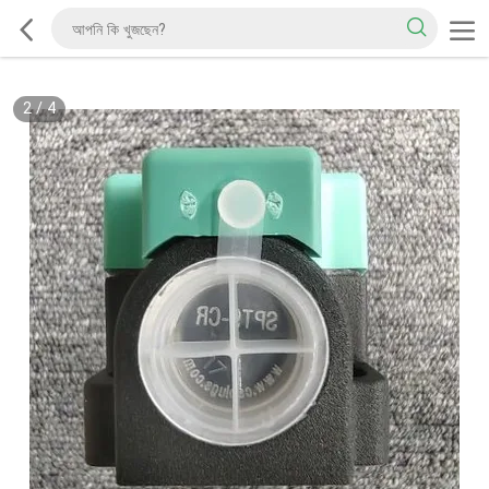
2
/
4