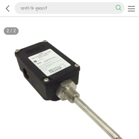
2
/
2