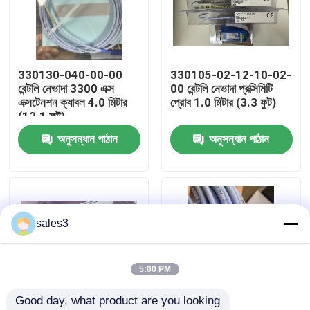
কারখানা পরিদর্শন
330130-040-00-00
330105-02-12-10-02-
আমাদের সাথে যোগাযোগ
বেন্টলি নেভাদা 3300 এক্স
00 বেন্টলি নেভাদা প্রক্সিমিটি
এক্সটেনশন ক্যাবল 4.0 মিটার
প্রোব 1.0 মিটার (3.3 ফুট)
(13.1 ফুট)
খবর
অনুসন্ধান পাঠান
অনুসন্ধান পাঠান
একটি উদ্ধৃতি অনুরোধ করুন
News
sales3
ALLEN BRADLEY পিএলসি পণ্য
5:00 PM
Good day, what product are you looking 
PEPPERL FUCHS বিচ্ছিন্ন বাধা