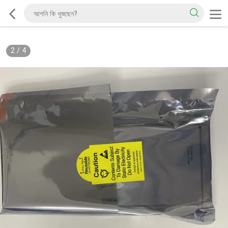
2
/
4