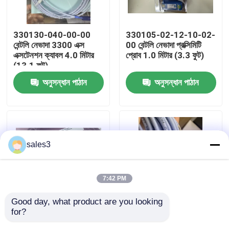
কারখানা পরিদর্শন
330130-040-00-00
330105-02-12-10-02-
বেন্টলি নেভাদা 3300 এক্স
00 বেন্টলি নেভাদা প্রক্সিমিটি
এক্সটেনশন ক্যাবল 4.0 মিটার
প্রোব 1.0 মিটার (3.3 ফুট)
আমাদের সাথে যোগাযোগ
(13.1 ফুট)
অনুসন্ধান পাঠান
অনুসন্ধান পাঠান
খবর
একটি উদ্ধৃতি অনুরোধ করুন
sales3
News
7:42 PM
ALLEN BRADLEY পিএলসি পণ্য
Good day, what product are you looking 
for?
২০০১৫১-৬০-০৩-০০ বেন্টলি
142238-120-00-CN
PEPPERL FUCHS বিচ্ছিন্ন বাধা
নেভাদা অ্যাক্সিলেরোমিটার তারের
বেন্টলি নেভাদা ক্যাবল প্রোব