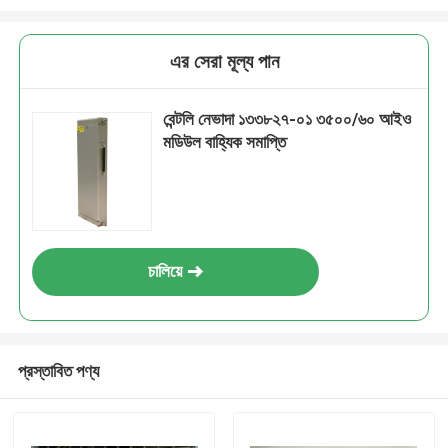
এর সেরা মূল্য পান
বেন্টলি নেভাদা ১৩৩৮২৭-০১ ৩৫০০/৬০ আইও
মডিউল বাহ্যিক সমাপ্তি
চালিয়ে
প্রস্তাবিত পণ্য