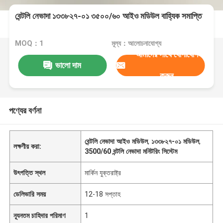
বেন্টলি নেভাদা ১৩৩৮২৭-০১ ৩৫০০/৬০ আইও মডিউল বাহ্যিক সমাপ্তি
MOQ：1
মূল্য：আলোচনাযোগ্য
আমাদের সাথে যোগাযোগ
ভালো দাম
করুন
পণ্যের বর্ণনা
বেন্টলি নেভাদা আইও মডিউল
,
১৩৩৮২৭-০১ মডিউল
,
লক্ষণীয় করা:
3500/60 বন্টলি নেভাদা মনিটরিং সিস্টেম
উৎপত্তি স্থল
মার্কিন যুক্তরাষ্ট্র
ডেলিভারি সময়
12-18 সপ্তাহ
ন্যূনতম চাহিদার পরিমাণ
1