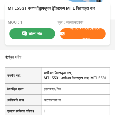
MTL5531 কম্পন ট্রান্সডুসার ইন্টারফেস MTL নিরাপত্তা বাধা
MOQ：1
মূল্য：আলোচনাযোগ্য
আমাদের সাথে যোগাযোগ
ভালো দাম
করুন
পণ্যের বর্ণনা
এমটিএল নিরাপত্তা বাধা
,
লক্ষণীয় করা:
MTL5531 এমটিএল নিরাপত্তা বাধা
,
MTL5531
উৎপত্তি স্থল
যুক্তরাজ্য/চীন
ডেলিভারি সময়
আলোচনাযোগ্য
ন্যূনতম চাহিদার পরিমাণ
1