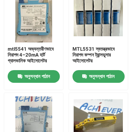
mtl5541 অভ্যন্তরীণভাবে
MTL5531 স্বতন্ত্রভাবে
নিরাপদ 4–20mA হার্ট
নিরাপদ কম্পন ট্রান্সডুসার
গ্যালভানিক আইসোলেটর
আইসোলেটর
অনুসন্ধান পাঠান
অনুসন্ধান পাঠান
বাড়ি
পণ্য
আমাদের সম্বন্ধে