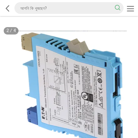
2
/
4