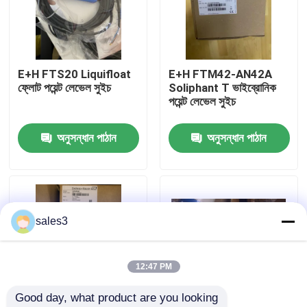
কারখানা পরিদর্শন
E+H FTS20 Liquifloat
E+H FTM42-AN42A
আমাদের সাথে যোগাযোগ
ফ্লোট পয়েন্ট লেভেল সুইচ
Soliphant T ভাইব্রোনিক
পয়েন্ট লেভেল সুইচ
খবর
অনুসন্ধান পাঠান
অনুসন্ধান পাঠান
একটি উদ্ধৃতি অনুরোধ করুন
News
sales3
ALLEN BRADLEY পিএলসি পণ্য
12:47 PM
Good day, what product are you looking 
PEPPERL FUCHS বিচ্ছিন্ন বাধা