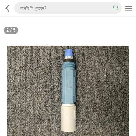
2
/
5