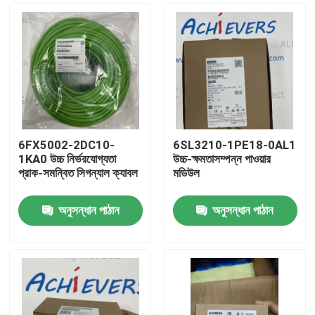
6FX5002-2DC10-
6SL3210-1PE18-0AL1
1KA0 উচ্চ নির্ভরযোগ্যতা
উচ্চ-ক্ষমতাসম্পন্ন পাওয়ার
প্রাক-সমন্বিত সিগন্যাল ক্যাবল
মডিউল
অনুসন্ধান পাঠান
অনুসন্ধান পাঠান
বাড়ি
পণ্য
আমাদের সম্বন্ধে