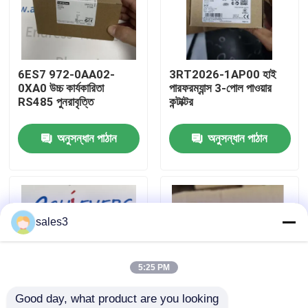
কারখানা পরিদর্শন
6ES7 972-0AA02-
3RT2026-1AP00 হাই
আমাদের সাথে যোগাযোগ
0XA0 উচ্চ কার্যকারিতা
পারফরম্যান্স 3-পোল পাওয়ার
RS485 পুনরাবৃত্তি
কন্টাক্টর
খবর
অনুসন্ধান পাঠান
অনুসন্ধান পাঠান
একটি উদ্ধৃতি অনুরোধ করুন
News
sales3
ALLEN BRADLEY পিএলসি পণ্য
5:25 PM
Good day, what product are you looking 
PEPPERL FUCHS বিচ্ছিন্ন বাধা