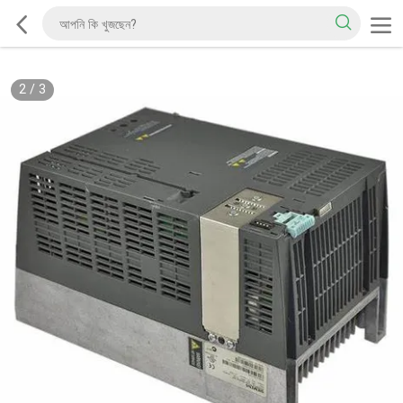
2
/
3