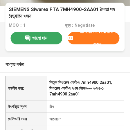
SIEMENS Siwarex FTA 7MH4900-2AA01 বৈধতা সহ
বৈদ্যুতিন ওজন
MOQ：1
মূল্য：Negotiate
আমাদের সাথে যোগাযোগ
ভালো দাম
করুন
পণ্যের বর্ণনা
সিমেন্স সিওরেক্স এফটিএ 7mh4900 2aa01
,
লক্ষণীয় করা:
সিওরেক্স এফটিএ ৭এমএইচ৪৯০০ ২এএ০১
,
7mh4900 2aa01
উৎপত্তি স্থল
চীন
ডেলিভারি সময়
আলোচনা