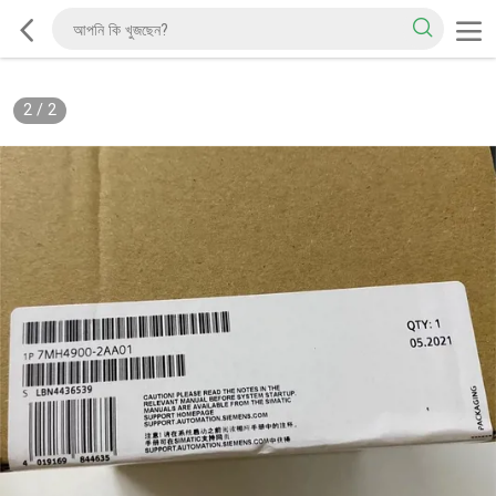
2
/
2