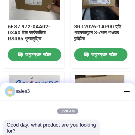
কারখানা পরিদর্শন
6ES7 972-0AA02-
3RT2026-1AP00 হাই
0XA0 উচ্চ কার্যকারিতা
পারফরম্যান্স 3-পোল পাওয়ার
আমাদের সাথে যোগাযোগ
RS485 পুনরাবৃত্তি
কন্টাক্টর
অনুসন্ধান পাঠান
অনুসন্ধান পাঠান
খবর
একটি উদ্ধৃতি অনুরোধ করুন
sales3
News
5:20 AM
ALLEN BRADLEY পিএলসি পণ্য
Good day, what product are you looking 
for?
PEPPERL FUCHS বিচ্ছিন্ন বাধা
প্রোটেক 6ES7 336-
6ES7972-0BB42-