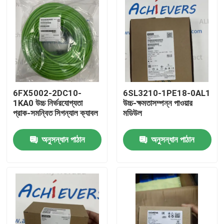
6FX5002-2DC10-
6SL3210-1PE18-0AL1
1KA0 উচ্চ নির্ভরযোগ্যতা
উচ্চ-ক্ষমতাসম্পন্ন পাওয়ার
প্রাক-সমন্বিত সিগন্যাল ক্যাবল
মডিউল
অনুসন্ধান পাঠান
অনুসন্ধান পাঠান
বাড়ি
পণ্য
আমাদের সম্বন্ধে