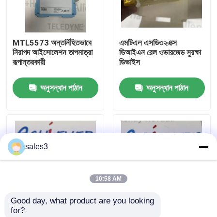
কারখানা পরিদর্শন
MTL5573 অন্তর্নিহিতভাবে
এমটিএল এসডি৩২এক্স
নিরাপদ আইসোলেশন তাপমাত্রা
ডিআইএন রেল ওভারজেড সুরক্ষা
আমাদের সাথে যোগাযোগ
রূপান্তরকারী
ডিভাইস
অনুসন্ধান পাঠান
অনুসন্ধান পাঠান
খবর
একটি উদ্ধৃতি অনুরোধ করুন
sales3
News
10:58 AM
ALLEN BRADLEY পিএলসি পণ্য
Good day, what product are you looking 
for?
PEPPERL FUCHS বিচ্ছিন্ন বাধা
MTL7729P+ Zener
MTL4576 2-তারের লুপ-