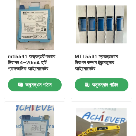
mtl5541 অভ্যন্তরীণভাবে
MTL5531 স্বতন্ত্রভাবে
নিরাপদ 4–20mA হার্ট
নিরাপদ কম্পন ট্রান্সডুসার
গ্যালভানিক আইসোলেটর
আইসোলেটর
অনুসন্ধান পাঠান
অনুসন্ধান পাঠান
বাড়ি
পণ্য
আমাদের সম্বন্ধে