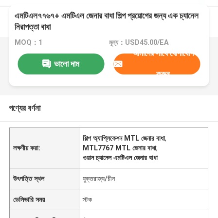
এমটিএল৭৭৬৭+ এমটিএল জেনার বাধা শিল্প প্রয়োগের জন্য এক চ্যানেল
নিরাপত্তা বাধা
MOQ：1
মূল্য：USD45.00/EA
আমাদের সাথে যোগাযোগ
ভালো দাম
করুন
পণ্যের বর্ণনা
শিল্প অ্যাপ্লিকেশন MTL জেনার বাধা
,
লক্ষণীয় করা:
MTL7767 MTL জেনার বাধা
,
ওয়ান চ্যানেল এমটিএল জেনার বাধা
উৎপত্তি স্থল
যুক্তরাজ্য/চীন
ডেলিভারি সময়
স্টক