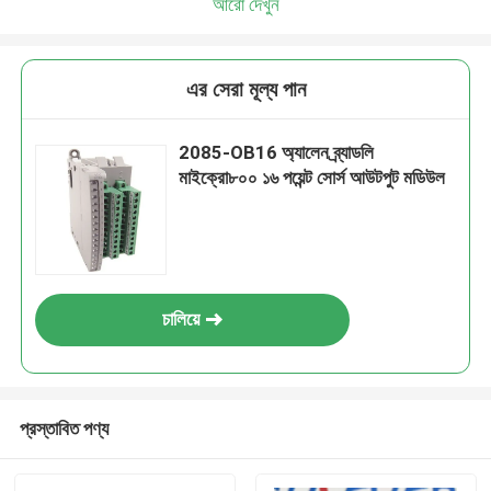
আরো দেখুন
এর সেরা মূল্য পান
2085-OB16 অ্যালেন ব্র্যাডলি
মাইক্রো৮০০ ১৬ পয়েন্ট সোর্স আউটপুট মডিউল
চালিয়ে
প্রস্তাবিত পণ্য