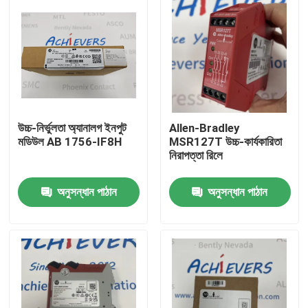
উচ্চ-নির্ভুলতা অ্যানালগ ইনপুট
Allen-Bradley
মডিউল AB 1756-IF8H
MSR127T উচ্চ-কার্যকারিতা
নিরাপত্তা রিলে
অনুসন্ধান পাঠান
অনুসন্ধান পাঠান
বাড়ি
পণ্য
আমাদের সম্বন্ধে