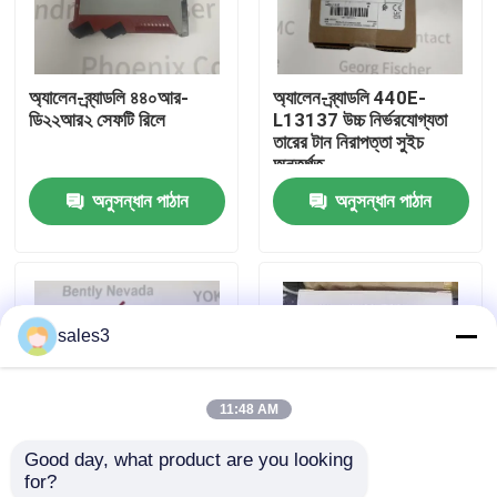
কারখানা পরিদর্শন
অ্যালেন-ব্র্যাডলি ৪৪০আর-
অ্যালেন-ব্র্যাডলি 440E-
ডি২২আর২ সেফটি রিলে
L13137 উচ্চ নির্ভরযোগ্যতা
আমাদের সাথে যোগাযোগ
তারের টান নিরাপত্তা সুইচ
অন্তর্গত
অনুসন্ধান পাঠান
অনুসন্ধান পাঠান
খবর
একটি উদ্ধৃতি অনুরোধ করুন
sales3
News
11:48 AM
ALLEN BRADLEY পিএলসি পণ্য
Good day, what product are you looking 
for?
PEPPERL FUCHS বিচ্ছিন্ন বাধা
অ্যালেন-ব্র্যাডলি ৫০৬৯-
অ্যালেন-ব্র্যাডলি ১৭৫৬-বিএ২