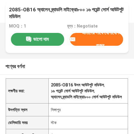
2085-OB16 অ্যালেন ব্র্যাডলি মাইক্রো৮০০ ১৬ পয়েন্ট সোর্স আউটপুট
মডিউল
MOQ：1
মূল্য：Negotiate
আমাদের সাথে যোগাযোগ
ভালো দাম
করুন
পণ্যের বর্ণনা
2085-OB16 উৎস আউটপুট মডিউল
,
লক্ষণীয় করা:
১৬ পয়েন্ট সোর্স আউটপুট মডিউল
,
অ্যালেন ব্র্যাডলি মাইক্রো৮০০ সোর্স আউটপুট মডিউল
উৎপত্তি স্থল
সিঙ্গাপুর
ডেলিভারি সময়
স্টক