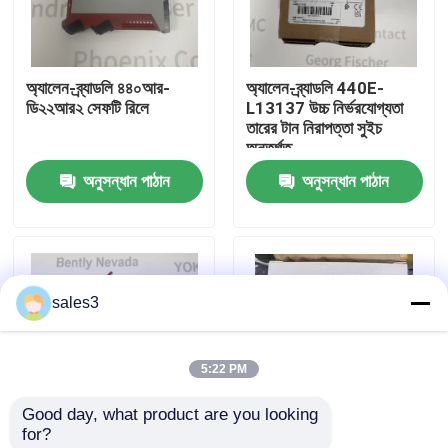
কারখানা পরিদর্শন
অ্যালেন-ব্র্যাডলি ৪৪০আর-
অ্যালেন-ব্র্যাডলি 440E-
ডি২২আর২ সেফটি রিলে
L13137 উচ্চ নির্ভরযোগ্যতা
আমাদের সাথে যোগাযোগ
তারের টান নিরাপত্তা সুইচ
অন্তর্গত
অনুসন্ধান পাঠান
অনুসন্ধান পাঠান
খবর
একটি উদ্ধৃতি অনুরোধ করুন
sales3
News
5:22 PM
ALLEN BRADLEY পিএলসি পণ্য
Good day, what product are you looking 
for?
PEPPERL FUCHS বিচ্ছিন্ন বাধা
অ্যালেন-ব্র্যাডলি ৫০৬৯-
অ্যালেন-ব্র্যাডলি ১৭৫৬-বিএ২