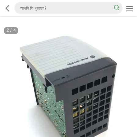
2
/
4