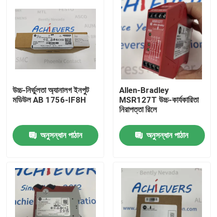
উচ্চ-নির্ভুলতা অ্যানালগ ইনপুট
Allen-Bradley
মডিউল AB 1756-IF8H
MSR127T উচ্চ-কার্যকারিতা
নিরাপত্তা রিলে
অনুসন্ধান পাঠান
অনুসন্ধান পাঠান
বাড়ি
পণ্য
আমাদের সম্বন্ধে