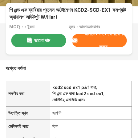
পি এন্ড এফ ব্যারিয়ার প্রসেস অটোমেশন KCD2-SCD-EX1 কমপ্যাক্ট
অ্যানালগ আউটপুট W/Hart
MOQ：১ টুকরা
মূল্য：আলোচনাযোগ্য
আমাদের সাথে যোগাযোগ
ভালো দাম
করুন
পণ্যের বর্ণনা
kcd2 scd ex1 p&f বাধা
,
লক্ষণীয় করা:
পি এন্ড এফ বাধা kcd2 scd ex1
,
কেসিডি২ এসসিডি এক্স১
উৎপত্তি স্থল
জার্মানি
ডেলিভারি সময়
স্টক