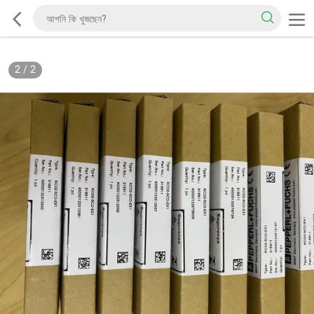
2
/
2