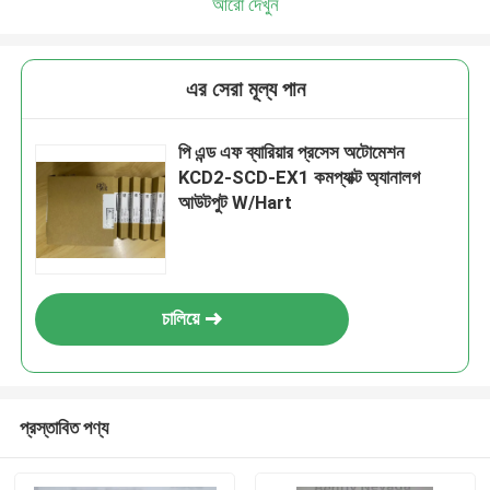
আরো দেখুন
এর সেরা মূল্য পান
পি এন্ড এফ ব্যারিয়ার প্রসেস অটোমেশন
KCD2-SCD-EX1 কমপ্যাক্ট অ্যানালগ
আউটপুট W/Hart
চালিয়ে
প্রস্তাবিত পণ্য