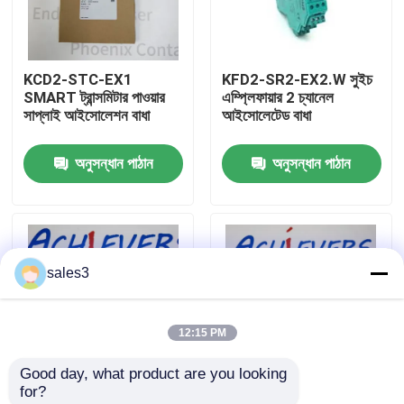
কারখানা পরিদর্শন
KCD2-STC-EX1
KFD2-SR2-EX2.W সুইচ
SMART ট্রান্সমিটার পাওয়ার
এম্প্লিফায়ার 2 চ্যানেল
আমাদের সাথে যোগাযোগ
সাপ্লাই আইসোলেশন বাধা
আইসোলেটেড বাধা
অনুসন্ধান পাঠান
অনুসন্ধান পাঠান
খবর
একটি উদ্ধৃতি অনুরোধ করুন
sales3
News
12:15 PM
ALLEN BRADLEY পিএলসি পণ্য
Good day, what product are you looking 
for?
PEPPERL FUCHS বিচ্ছিন্ন বাধা
REF-H85-2 স্কয়ার
NCN8-18GM40-N0-