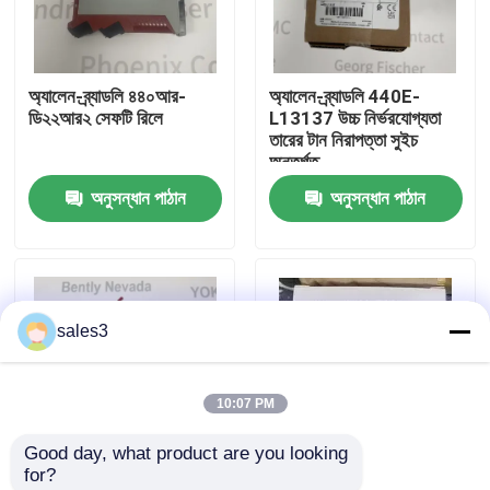
কারখানা পরিদর্শন
অ্যালেন-ব্র্যাডলি ৪৪০আর-
অ্যালেন-ব্র্যাডলি 440E-
ডি২২আর২ সেফটি রিলে
L13137 উচ্চ নির্ভরযোগ্যতা
আমাদের সাথে যোগাযোগ
তারের টান নিরাপত্তা সুইচ
অন্তর্গত
অনুসন্ধান পাঠান
অনুসন্ধান পাঠান
খবর
একটি উদ্ধৃতি অনুরোধ করুন
sales3
News
10:07 PM
ALLEN BRADLEY পিএলসি পণ্য
Good day, what product are you looking 
for?
PEPPERL FUCHS বিচ্ছিন্ন বাধা
অ্যালেন-ব্র্যাডলি ৫০৬৯-
অ্যালেন-ব্র্যাডলি ১৭৫৬-বিএ২