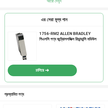
আরো দেখুন
এর সেরা মূল্য পান
1756-RM2 ALLEN BRADLEY
পিএলসি পণ্য কন্ট্রোললজিক্স রিডান্ডান্সি মডিউল
চালিয়ে
প্রস্তাবিত পণ্য