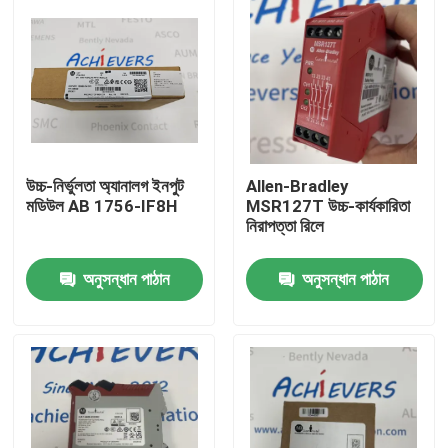
উচ্চ-নির্ভুলতা অ্যানালগ ইনপুট
Allen-Bradley
মডিউল AB 1756-IF8H
MSR127T উচ্চ-কার্যকারিতা
নিরাপত্তা রিলে
অনুসন্ধান পাঠান
অনুসন্ধান পাঠান
বাড়ি
পণ্য
আমাদের সম্বন্ধে