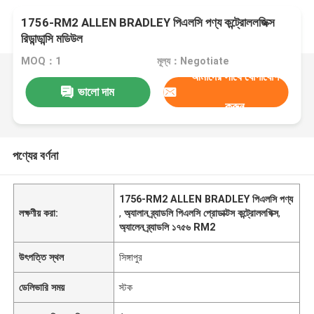
1756-RM2 ALLEN BRADLEY পিএলসি পণ্য কন্ট্রোললজিক্স
রিডান্ডান্সি মডিউল
MOQ：1
মূল্য：Negotiate
আমাদের সাথে যোগাযোগ
ভালো দাম
করুন
পণ্যের বর্ণনা
1756-RM2 ALLEN BRADLEY পিএলসি পণ্য
লক্ষণীয় করা:
,
অ্যালান ব্র্যাডলি পিএলসি প্রোডাক্টস কন্ট্রোললগিক্স
,
অ্যালেন ব্র্যাডলি ১৭৫৬ RM2
উৎপত্তি স্থল
সিঙ্গাপুর
ডেলিভারি সময়
স্টক