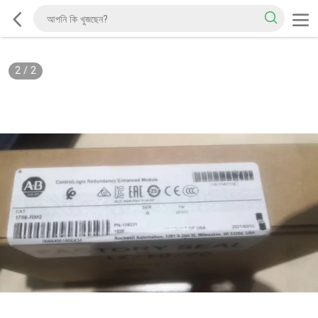
2
/
2