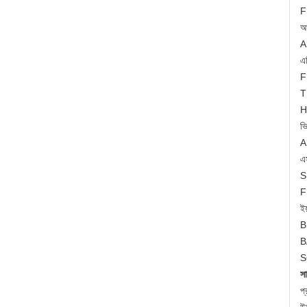
F
আ
A
এ
F
T
H
ভ
A
এস
S
F
ইয
B
B
S
সা
প