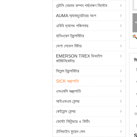
বেন্টলি নেভাদা কম্পন পর্যবেক্ষণ সিস্টেম
AUMA অ্যাকচুয়েটরের অংশ
এবিবি ভ্যালভ পজিশনার
হানিওয়েল ট্রান্সমিটার
ভেগা লেভেল মিটার
EMERSON TREX ডিভাইস
বি
কমিউনিকেটার
সিমেন্স ট্রান্সমিটার
SICK যন্ত্রপাতি
এসএমসি যন্ত্রপাতি
আইএফএম সেন্সর
কেইয়েন্স সেন্সর
ত
ফেস্টো সিলিন্ডার ও ফিটিং
টেলিডাইন ফুয়েল সেল
S