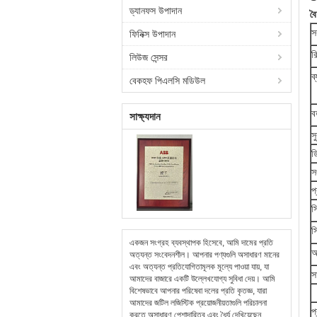
ড্যানফস উপাদান
বৈ
স
ফিনিক্স উপাদান
র
লিউজ সেন্সর
ব
বেকহফ পিএলসি মডিউল
ব
সাক্ষ্যদান
সু
ড
স
প
স
স
একজন সংগ্রহ ব্যবস্থাপক হিসেবে, আমি দামের প্রতি
আ
অত্যন্ত সংবেদনশীল। আপনার পণ্যগুলি অসাধারণ মানের
এবং অত্যন্ত প্রতিযোগিতামূলক মূল্যে পাওয়া যায়, যা
স
আমাদের বাজারে একটি উল্লেখযোগ্য সুবিধা দেয়। আমি
বিশেষভাবে আপনার পরিষেবা দলের প্রতি কৃতজ্ঞ, যারা
আমাদের জটিল লজিস্টিক প্রয়োজনীয়তাগুলি পরিচালনা
প
করতে অসাধারণ পেশাদারিত্ব এবং ধৈর্য দেখিয়েছেন,