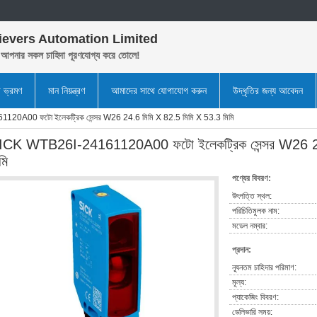
ievers Automation Limited
আপনার সকল চাহিদা পূরণযোগ্য করে তোলে!
া ভ্রমণ
মান নিয়ন্ত্রণ
আমাদের সাথে যোগাযোগ করুন
উদ্ধৃতির জন্য আবেদন
0A00 ফটো ইলেকট্রিক সেন্সর W26 24.6 মিমি X 82.5 মিমি X 53.3 মিমি
ICK WTB26I-24161120A00 ফটো ইলেকট্রিক সেন্সর W26 24
মি
পণ্যের বিবরণ:
উৎপত্তি স্থল:
পরিচিতিমুলক নাম:
মডেল নম্বার:
প্রদান:
ন্যূনতম চাহিদার পরিমাণ:
মূল্য:
প্যাকেজিং বিবরণ:
ডেলিভারি সময়: