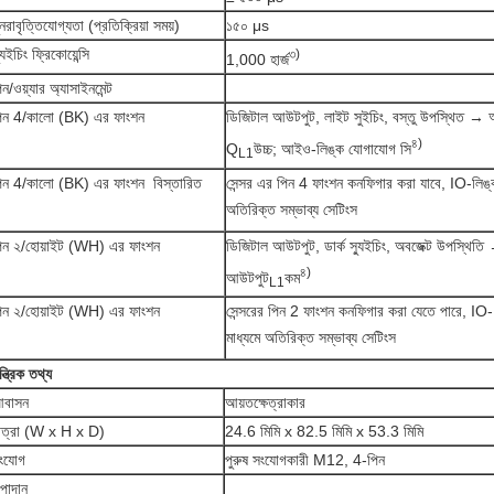
ুনরাবৃত্তিযোগ্যতা (প্রতিক্রিয়া সময়)
১৫০ μs
্যুইচিং ফ্রিকোয়েন্সি
৩)
1,000 হার্জ
িন/ওয়্যার অ্যাসাইনমেন্ট
িন 4/কালো (BK) এর ফাংশন
ডিজিটাল আউটপুট, লাইট সুইচিং, বস্তু উপস্থিত →
৪)
Q
উচ্চ; আইও-লিঙ্ক যোগাযোগ সি
L1
িন 4/কালো (BK) এর ফাংশন ️ বিস্তারিত
সেন্সর এর পিন 4 ফাংশন কনফিগার করা যাবে, IO-লিঙ্ক
অতিরিক্ত সম্ভাব্য সেটিংস
িন ২/হোয়াইট (WH) এর ফাংশন
ডিজিটাল আউটপুট, ডার্ক স্যুইচিং, অবজেক্ট উপস্থিতি
৪)
আউটপুট
কম
L1
িন ২/হোয়াইট (WH) এর ফাংশন
সেন্সরের পিন 2 ফাংশন কনফিগার করা যেতে পারে, I
মাধ্যমে অতিরিক্ত সম্ভাব্য সেটিংস
ন্ত্রিক তথ্য
বাসন
আয়তক্ষেত্রাকার
াত্রা (W x H x D)
24.6 মিমি x 82.5 মিমি x 53.3 মিমি
ংযোগ
পুরুষ সংযোগকারী M12, 4-পিন
পাদান