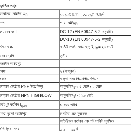
দ্যুতিক তথ্য
রবরাহের ভোল্টেজ U
১)
১০ ভোল্ট ডিসি... ৩০ ভোল্ট ডিসি
বি
িপল
≤ ৫ ভোল্ট
পিপি
্যবহারের ধরণ
DC-12 (EN 60947-5-2 অনুযায়ী)
DC-13 (EN 60947-5-2 অনুযায়ী)
র্তমান খরচ
≤ 30 mA, লোড ছাড়াই।
= ২৪ ভোল্ট
বি
রক্ষা শ্রেণি
তৃতীয়
িজিটাল আউটপুট
ংখ্যা
২ (সম্পূরক)
্রকার
ধাক্কা-পলঃ পিএনপি/এনপিএন
িগন্যাল ভোল্টেজ PNP উচ্চ/নিম্ন
আনুমানিক
-২.৫ ভোল্ট / ০ ভোল্ট
বি
িগন্যাল ভোল্টেজ NPN HIGH/LOW
আনুমানিক
/ < ২.৫ ভোল্ট
বি
উটপুট বর্তমান I
≤ ১০০ এমএ
ম্যাক্স.
ার্কিট সুরক্ষা আউটপুট
বিপরীত মেরু সুরক্ষিত
অতিরিক্ত বর্তমান এবং শর্ট সার্কিট সুরক্ষিত
্রতিক্রিয়া সময়
২)
≤ ৫০০ μs