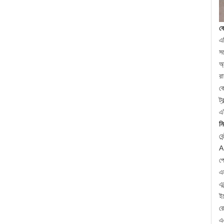
কো
এ
সর
অ্
রা
ক
ট্
এই
নি
বে
A
পে
এম
এন
ইয
রো
এ