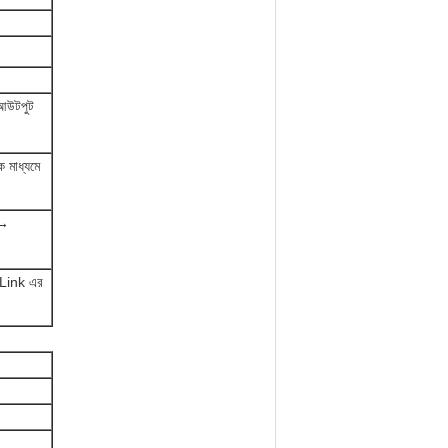
 আউটপুট
 মাধ্যমে
 →
O-Link এর