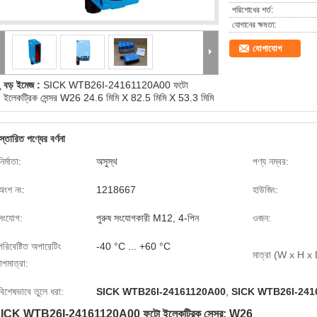
পরিশোধের শর্ত:
যোগানের ক্ষমতা:
যোগাযোগ
বড় ইমেজ :
SICK WTB26I-24161120A00 ফটো
ইলেকট্রিক সেন্সর W26 24.6 মিমি X 82.5 মিমি X 53.3 মিমি
স্তারিত পণ্যের বর্ণনা
নির্মাতা:
অসুস্থ
পণ্য নম্বর:
অংশ নং:
1218667
হাউজিং:
সংযোগ:
পুরুষ সংযোগকারী M12, 4-পিন
ওজন:
পরিবেষ্টিত অপারেটিং
-40 °C ... +60 °C
মাত্রা (W x H x 
াপমাত্রা:
বিশেষভাবে তুলে ধরা:
SICK WTB26I-24161120A00
,
SICK WTB26I-241611
ICK WTB26I-24161120A00 ফটো ইলেকট্রিক সেন্সর: W26