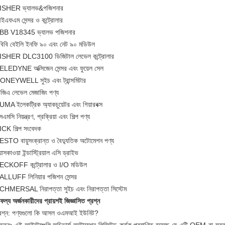
ISHER ভ্যালভ&পজিশনার
ইএফএম সেন্সর ও কন্ট্রোলার
BB V18345 ভ্যালভ পজিশনার
বিবি বেইলি ইনফি ৯০ এবং নেট ৯০ মডিউল
ISHER DLC3100 ডিজিটাল লেভেল কন্ট্রোলার
ELEDYNE অক্সিজেন সেন্সর এবং ফুয়েল সেল
ONEYWELL সুইচ এবং ট্রান্সমিটার
িজিএ লেভেল মেজাজিং পণ্য
UMA ইলেকট্রিক অ্যাকচুয়েটর এবং গিয়ারবক্স
এমসি নিয়ন্ত্রণ, প্রক্রিয়া এবং শিল্প পণ্য
ICK শিল্প সংবেদক
ESTO বায়ুসংক্রান্ত ও বৈদ্যুতিক অটোমেশন পণ্য
়াসকাওয়া ইন্ডাস্ট্রিয়াল এসি ড্রাইভ
ECKOFF কন্ট্রোলার ও I/O মডিউল
ALLUFF লিনিয়ার পজিশন সেন্সর
CHMERSAL নিরাপত্তা সুইচ এবং নিরাপত্তা সিস্টেম
ফল্য অর্জনকারীদের প্রায়শই জিজ্ঞাসিত প্রশ্ন
্রশ্ন: পণ্যগুলো কি আসল ওএমআই ইউনিট?