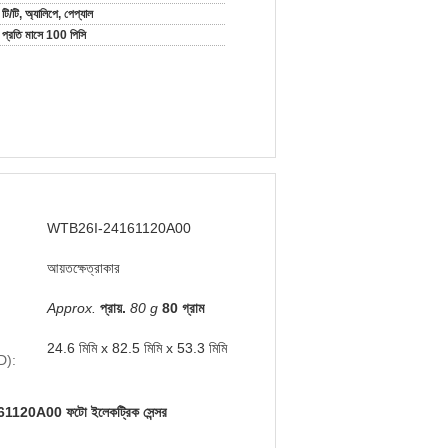
টি/টি, অ্যালিপে, পেপ্যাল
প্রতি মাসে 100 পিসি
WTB26I-24161120A00
আয়তক্ষেত্রাকার
Approx.
প্রায়.
80 g
80 গ্রাম
24.6 মিমি x 82.5 মিমি x 53.3 মিমি
D):
20A00 ফটো ইলেকট্রিক সেন্সর