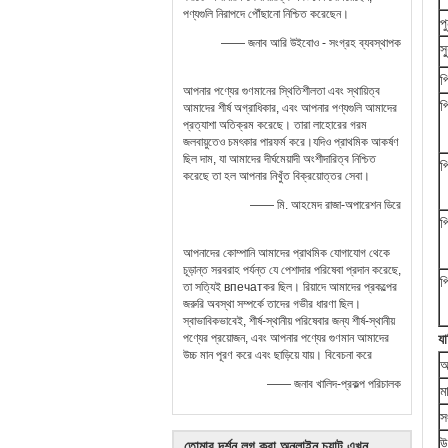
পণ্যগুলি নিরাপদে পৌঁছানো নিশ্চিত করেছেন।
প
—— জনাব আরি উইবোও - সংগ্রহ ব্যবস্থাপক
স
প
আপনার পণ্যের গুণমানের স্থিতিশীলতা এবং স্থায়িত্ব
প
আমাদের শীর্ষ অগ্রাধিকার, এবং আপনার পণ্যগুলি আমাদের
প্রত্যাশা অতিক্রম করেছে। তারা লাহোরের গরম
জলবায়ুতেও চমৎকার পারফর্ম করে।যদিও প্রাথমিক আকর্ষণ
ছিল দাম, যা আমাদের দীর্ঘমেয়াদী অংশীদারিত্ব নিশ্চিত
প
করেছে তা হল আপনার নিখুঁত বিক্রয়োত্তর সেবা।
—— মি. আহমেদ রাজা-অপারেশন ডিরে
প
আপনাদের কোম্পানি আমাদের প্রাথমিক যোগাযোগ থেকে
চূড়ান্ত সরবরাহ পর্যন্ত যে পেশাদার পরিষেবা প্রদান করেছে,
প
তা সত্যিই впечатকর ছিল। রিয়াদে আমাদের প্রকল্পের
জরুরি অবস্থা সম্পর্কে তাদের গভীর ধারণা ছিল।
স্বাভাবিকভাবেই, শীর্ষ-স্থানীয় পরিষেবার জন্য শীর্ষ-স্থানীয়
পণ্যের প্রয়োজন, এবং আপনার পণ্যের গুণমান আমাদের
যা
উচ্চ মান পূরণ করে এবং ছাড়িয়ে যায়। বিবেচনা করে
আ
—— জনাব খালিদ-প্রকল্প পরিচালক
ম
স
উ
তোমার দর্শন লগ করা অনলাইন চ্যাট এখন