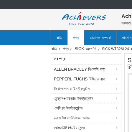
Ach
সফলতা 
বাড়ি
পণ্য
আমাদের সম্পর্কে
কারখান
বাড়ি
পণ্য
SICK যন্ত্রপাতি
SICK WTB26I-2416112
সব পণ্য
S
মি
ALLEN BRADLEY পিএলসি পণ্য
PEPPERL FUCHS বিচ্ছিন্ন বাধা
ইয়োকোগাওয়া ইনস্ট্রুমেন্টস
এন্ড্রেস+হাউজার ইনস্ট্রুমেন্টস
এমটিএল ইনস্ট্রুমেন্টস
এএসসিও সোলিনয়েড ভালভ
রোজমাউন্ট পিএইচ সেন্সর