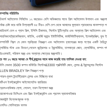
ম্পানির পরিচিতিঃ
চিভার্স অটোমেশন লিমিটেড ১২ বছরেরও বেশি অভিজ্ঞতার সাথে শিল্প অটোমেশন উপাদান এবং যন্ত্রপাতি
্বোচ্চ চেষ্টা করে থাকি বিশ্বব্যাপী ৪৫ টিরও বেশি দেশ থেকে আমাদের মূল্যবান গ্রাহকদের মানসম্পন্ন
যাচিভার্স তেল ও গ্যাস শিল্প, ইপিসি ঠিকাদার, সিস্টেম ইন্টিগ্রেটর এবং অন্যান্য শিল্প অটোমেশন এবং প্
সায়নিকপেট্রোকেমিক্যাল, মাইনিং, এনার্জি অ্যান্ড ইউটিলিটিজ, ফার্মাসিউটিক্যালস, ইলেকট্রনিক্স, ফুড 
োম্পানিটি শিল্পে যে কোন প্রক্রিয়া নিয়ন্ত্রণ এবং অটোমেশন চ্যালেঞ্জের জন্য পণ্যের একটি বৈচ
রান্সমিটার স্টক এবং বিতরণ,লেভেল কন্ট্রোলার ও ট্রান্সমিটার, তাপমাত্রা জোন, ফ্লোমিটার, কম্পন পর্
চএমআই, পরিমাপ যন্ত্র এবং অন্যান্য ক্ষেত্রের যন্ত্রপাতি।
চে গত ১২ বছরে আমরা যে শীর্ষ ব্র্যান্ডের সাথে কাজ করেছি তার তালিকা দেওয়া হল:
ন্টলি নেভাদা 3500 কম্পন মনিটরিং সিস্টেম&3300 প্রক্সিমিটি জোন, সেন্সর & ট্রান্সডুসার সিস্টেম
LLEN BRADLEY শিল্প নিয়ন্ত্রণ পণ্য
পারল-ফুকস ইন্ডাস্ট্রিয়াল সেন্সর এবং বিচ্ছিন্ন বাধা
টিএল ইনস্ট্রুমেন্টস আইসোলেটেড ব্যারিয়ার
্ড্রেস+হাউজার ফ্লো, লেভেল, তরল বিশ্লেষণ যন্ত্র
়োকোগাওয়া ডিসিএস এবং ফিল্ড ইনস্ট্রুমেন্টস এবং প্রসেস অ্যানালাইজার
জমাউন্ট বিশ্লেষণমূলক পণ্য
এসসিও সোলিনয়েড ভালভ