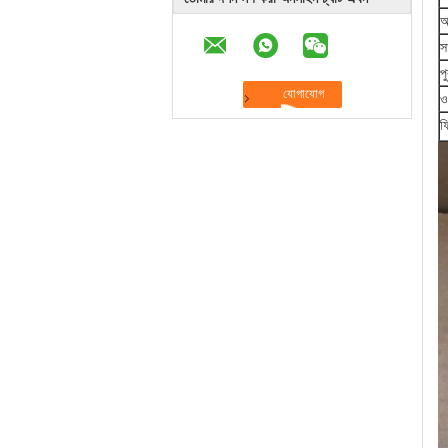
আ
স
প
ও
ফি