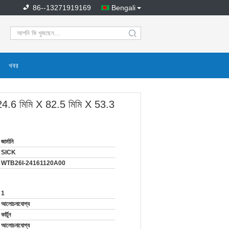
86--13271919169
Bengali
search
খবর
.6 মিমি X 82.5 মিমি X 53.3
জার্মানি
SICK
WTB26I-24161120A00
1
আলোচনাযোগ্য
কার্টুন
আলোচনাযোগ্য