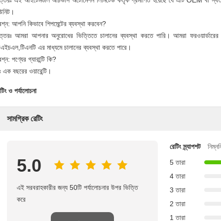
ত্তরঃ এই আইটেমগুলি অচিভার্স অটোমেশন লিমিটেড কর্তৃক প্রমাণিত হয়েছে যে এটি OEM বা স্বতন্
উনিট।
রশ্ন: আপনি কিভাবে শিপমেন্টের ব্যবস্থা করবেন?
ত্তরঃ আমরা আপনার অনুরোধের ভিত্তিতে চালানের ব্যবস্থা করতে পারি। আমরা ফরওয়ার্ডারের 
িএইচএল,টিএনটি এর মাধ্যমে চালানের ব্যবস্থা করতে পারে।
রশ্ন: পণ্যের গ্যারান্টি কি?
 এক বছরের ওয়ারেন্টি।
টিং ও পর্যালোচনা
সামগ্রিক রেটিং
রেটিং স্ন্যাপশট
নিম্ন
5.0
5 তারা
4 তারা
এই সরবরাহকারীর জন্য 50টি পর্যালোচনার উপর ভিত্তি
3 তারা
করে
2 তারা
1 তারা