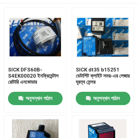
SICK DFS60B-
SICK dt35 b15251
S4EK00020 ইনক্রিমেন্টাল
ডেটাশিট ফ্লাইট সময়-এর লেজার
রোটারি এনকোডার
দূরত্ব সেন্সর
বাড়ি
অনুসন্ধান পাঠান
অনুসন্ধান পাঠান
পণ্য
আমাদের সম্বন্ধে