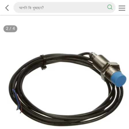
2
/
4