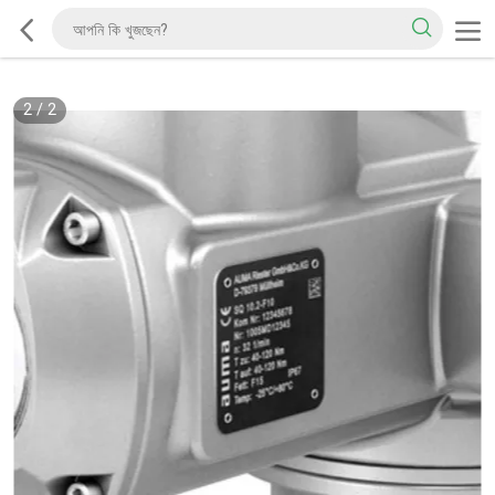
2
/
2