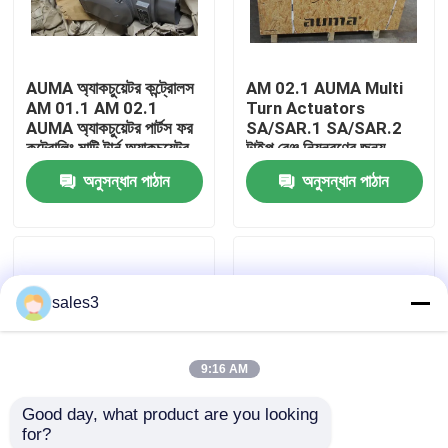
কারখানা পরিদর্শন
AUMA অ্যাকচুয়েটর কন্ট্রোলস
AM 02.1 AUMA Multi
AM 01.1 AM 02.1
Turn Actuators
আমাদের সাথে যোগাযোগ
AUMA অ্যাকচুয়েটর পার্টস ফর
SA/SAR.1 SA/SAR.2
কন্ট্রোলিং মাল্টি টার্ন অ্যাকচুয়েটর
টাইপ রেঞ্জ নিয়ন্ত্রণের জন্য
actuator নিয়ন্ত্রণ
অনুসন্ধান পাঠান
অনুসন্ধান পাঠান
খবর
একটি উদ্ধৃতি অনুরোধ করুন
sales3
News
9:16 AM
ALLEN BRADLEY পিএলসি পণ্য
Good day, what product are you looking 
for?
PEPPERL FUCHS বিচ্ছিন্ন বাধা
এসএ 07.2 ∙ এসএ 07.6/
Z014.811A-01 সিগন্যাল