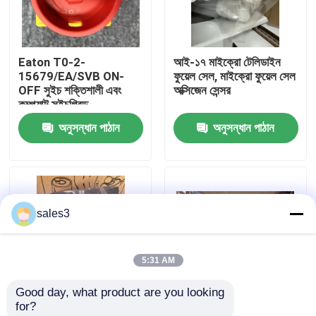
কারখানা পরিদর্শন
Eaton T0-2-
আই-১৭ মাইক্রো টেলিডাইন
15679/EA/SVB ON-
ফুয়েল সেল, মাইক্রো ফুয়েল সেল
আমাদের সাথে যোগাযোগ
OFF সুইচ শক্তিশালী এবং
অক্সিজেন সেন্সর
কম্প্যাক্ট সুইচগ্রিড
অনুসন্ধান পাঠান
অনুসন্ধান পাঠান
খবর
একটি উদ্ধৃতি অনুরোধ করুন
sales3
News
5:31 AM
ALLEN BRADLEY পিএলসি পণ্য
Good day, what product are you looking 
for?
PEPPERL FUCHS বিচ্ছিন্ন বাধা
অক্সিজেন বিশ্লেষকের জন্য E-2
অক্সিজেন বিশ্লেষকের জন্য