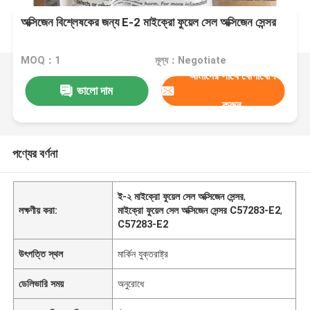
অক্সিজেন বিশ্লেষকের জন্য E-2 মাইক্রো ফুয়েল সেল অক্সিজেন সেন্সর
MOQ：1
মূল্য：Negotiate
আমাদের সাথে যোগাযোগ
ভালো দাম
করুন
পণ্যের বর্ণনা
ই-২ মাইক্রো ফুয়েল সেল অক্সিজেন সেন্সর
,
লক্ষণীয় করা:
মাইক্রো ফুয়েল সেল অক্সিজেন সেন্সর C57283-E2
,
C57283-E2
উৎপত্তি স্থল
মার্কিন যুক্তরাষ্ট্র
ডেলিভারি সময়
অনুরোধে