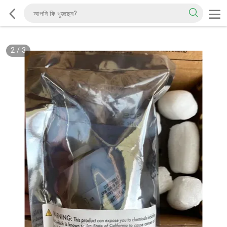
2
/
3