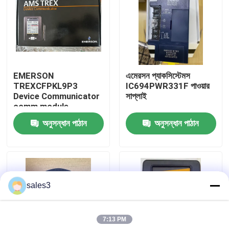
কারখানা পরিদর্শন
আমাদের সাথে যোগাযোগ
EMERSON
এমেরসন প্যাকসিস্টেমস
TREXCFPKL9P3
IC694PWR331F পাওয়ার
খবর
Device Communicator
সাপ্লাই
comm module
অনুসন্ধান পাঠান
অনুসন্ধান পাঠান
একটি উদ্ধৃতি অনুরোধ করুন
News
sales3
ALLEN BRADLEY পিএলসি পণ্য
7:13 PM
PEPPERL FUCHS বিচ্ছিন্ন বাধা