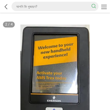
2
/
4