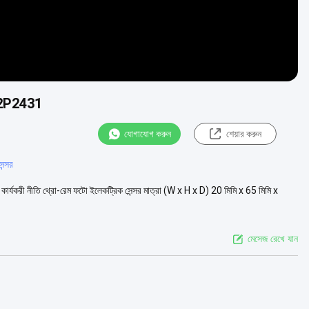
-2P2431
যোগাযোগ করুন
শেয়ার করুন
ন্সর
করী নীতি থ্রো-রেম ফটো ইলেকট্রিক সেন্সর মাত্রা (W x H x D) 20 মিমি x 65 মিমি x
মেসেজ রেখে যান