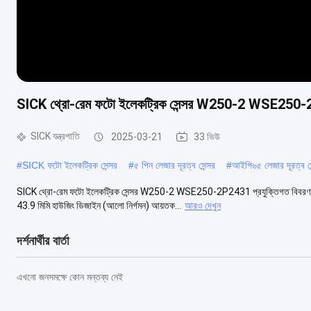
SICK থ্রো-রেম ফটো ইলেকট্রিক সেন্সর W250-2 WSE250
SICK যন্ত্রপাতি
2025-03-21
33 ভিউ
#
SICK ফটো ইলেকট্রিক সেন্সর
#
৫ পিন লেজার দূরত্ব সেন্সর
#
আইপি৬৫ লেজার দূরত্ব সে
SICK থ্রো-রেম ফটো ইলেকট্রিক সেন্সর W250-2 WSE250-2P2431 প্রযুক্তিগত বিবরণ কার্য
43.9 মিমি হাউজিং ডিজাইন (আলো নির্গমন) আয়তক...
আরও দেখুন
দর্শনার্থীর বার্তা
এখনো জনসমক্ষে কোন মন্তব্য নেই