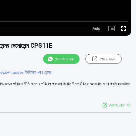
Auto
Picture-
Fullscre
in-
Picture
সর মেমোসেন্স CPS11E
যোগাযোগ করুন
শেয়ার করুন
ess+Hauser ডিজিটাল PH সেন্সর
নঃ পরিমাপ নীতি ক্ষমতার পরিমাপ প্রয়োগ স্থিতিশীল প্রক্রিয়া অবস্থার সাথে প্রক্রিয়াগুলিতে
মেসেজ রেখে যান