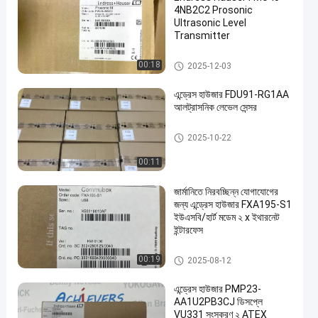
4NB2C2 Prosonic
Ultrasonic Level
Transmitter
এন্ড্রেস+হাউজার ইনস্ট্রুমেন্টস
00:18
2025-12-03
en
এন্ড্রেস হাউজার FDU91-RG1AA
আলট্রাসনিক লেভেল সেন্সর
এন্ড্রেস+হাউজার ইনস্ট্রুমেন্টস
2025-10-22
00:11
জার্মানিতে নিরবচ্ছিন্ন যোগাযোগের
জন্য এন্ড্রেস হাউজার FXA195-S1
ইউএসবি/হার্ট মডেম ২ x ইথারনেট
ইন্টারফেস
এন্ড্রেস+হাউজার ইনস্ট্রুমেন্টস
00:19
2025-08-12
এন্ড্রেস হাউজার PMP23-
AA1U2PB3CJ ডিসপ্লে
VU331 সংস্করণ ২ ATEX