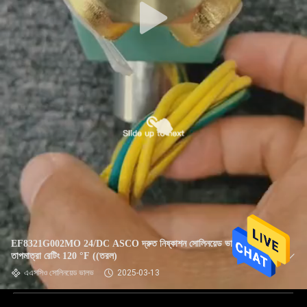
EF8321G002MO 24/DC ASCO দ্রুত নিষ্কাশন সোলিনয়েড ভালভ
তাপমাত্রা রেটিং 120 °F ((তরল)
এএসসিও সোলিনয়েড ভালভ
2025-03-13