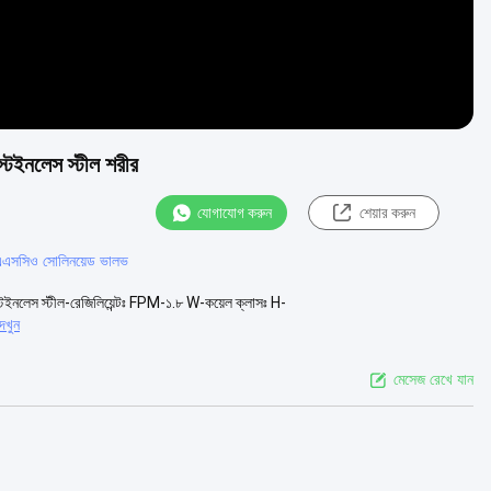
লেস স্টীল শরীর
যোগাযোগ করুন
শেয়ার করুন
সসিও সোলিনয়েড ভালভ
ইনলেস স্টীল-রেজিলিয়েন্টঃ FPM-১.৮ W-কয়েল ক্লাসঃ H-
েখুন
মেসেজ রেখে যান