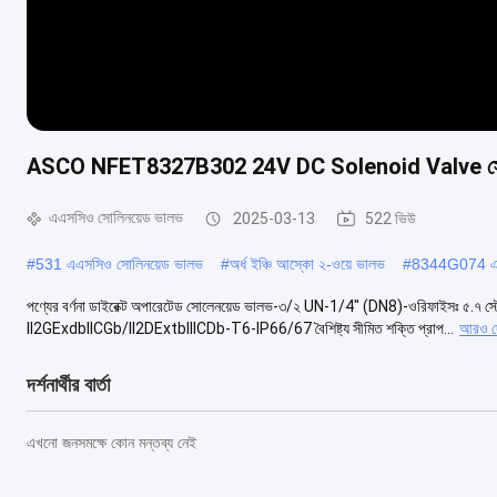
ASCO NFET8327B302 24V DC Solenoid Valve স্টেইন
এএসসিও সোলিনয়েড ভালভ
2025-03-13
522 ভিউ
#
531 এএসসিও সোলিনয়েড ভালভ
#
অর্ধ ইঞ্চি আস্কো ২-ওয়ে ভালভ
#
8344G074 এএ
পণ্যের বর্ণনা ডাইরেক্ট অপারেটেড সোলেনয়েড ভালভ-৩/২ UN-1/4" (DN8)-ওরিফাইসঃ ৫.৭ স্টে
II2GExdbIICGb/II2DExtbIIICDb-T6-IP66/67 বৈশিষ্ট্য সীমিত শক্তি প্রাপ...
আরও দ
দর্শনার্থীর বার্তা
এখনো জনসমক্ষে কোন মন্তব্য নেই