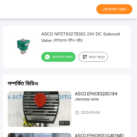
যোগাযোগ করুন
ASCO NFET8327B302 24V DC Solenoid
Valve স্টেইনলেস স্টীল শরীর
যোগাযোগ করুন
আরও জানুন
সম্পর্কিত ভিডিও
ASCO EFHC8320G184
সোলেনয়েড ভালভ
এএসসিও সোলিনয়েড ভালভ
2025-09-04
00:11
ASCO EFHC8551G401MO