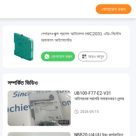
যোগাযোগ করুন
পেপারল+ফুক্স প্রসেস অটোমেশন HIC2031 এইচ-সিস্টেম
অ্যানালগ আইসোলেটর
যোগাযোগ করুন
আরও জানুন
সম্পর্কিত ভিডিও
UB100-F77-E2-V31
অতিস্বনক সরাসরি সনাক্তকরণ সেন্সর
PEPPERL FUCHS বিচ্ছিন্ন বাধা
2026-05-15
00:07
NBB20-U4-UU উচ্চ-কার্যকারিতা