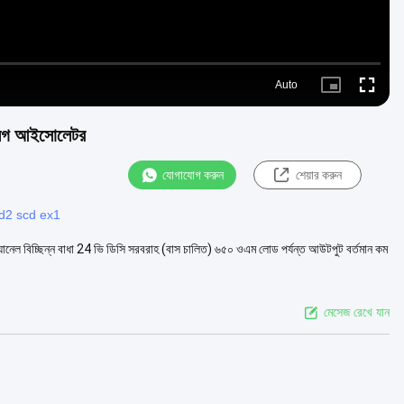
Auto
Picture-
Fullscre
in-
Picture
ালগ আইসোলেটর
যোগাযোগ করুন
শেয়ার করুন
kcd2 scd ex1
চ্যানেল বিচ্ছিন্ন বাধা 24 ভি ডিসি সরবরাহ (বাস চালিত) ৬৫০ ওএম লোড পর্যন্ত আউটপুট বর্তমান কম
মেসেজ রেখে যান