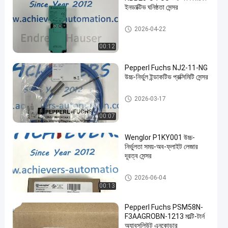
ইনডাক্টিভ ঘনিষ্ঠতা সেন্সর
PEPPERL FUCHS বিচ্ছিন্ন বাধা
2026-04-22
00:12
en
Pepperl Fuchs NJ2-11-NG
উচ্চ-নির্ভুল ইন্ডাকটিভ প্রক্সিমিটি সেন্সর
PEPPERL FUCHS বিচ্ছিন্ন বাধা
2026-03-17
00:07
Wenglor P1KY001 উচ্চ-
নির্ভুলতা সময়-অব-ফ্লাইট লেজার
দূরত্ব সেন্সর
PEPPERL FUCHS বিচ্ছিন্ন বাধা
2026-06-04
00:13
Pepperl Fuchs PSM58N-
F3AAGROBN-1213 মাল্টি-টার্ন
অ্যাবসলিউট এনকোডার